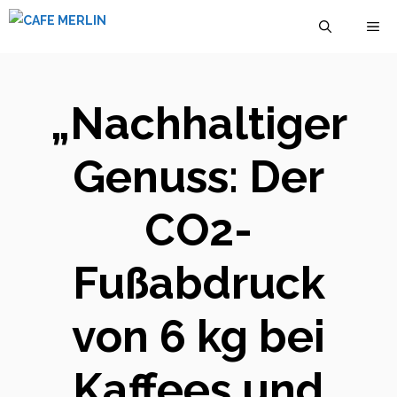
Zum
M
Inhalt
springen
„Nachhaltiger
Genuss: Der
CO2-
Fußabdruck
von 6 kg bei
Kaffees und