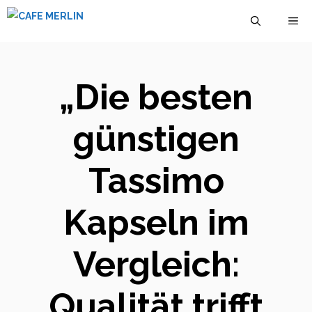
Zum
M
Inhalt
springen
„Die besten
günstigen
Tassimo
Kapseln im
Vergleich:
Qualität trifft