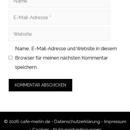
E-
Mail-
Website
Adresse
Name, E-Mail-Adresse und Website in diesem
Browser für meinen nächsten Kommentar
speichern.
© 2026 cafe-merlin.de -
Datenschutzerklärung
-
Impressum
-
Cookies
-
Nutzungsbedingungen