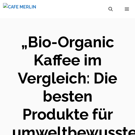
Zum
M
Inhalt
springen
„Bio-Organic
Kaffee im
Vergleich: Die
besten
Produkte für
umweltbewusst