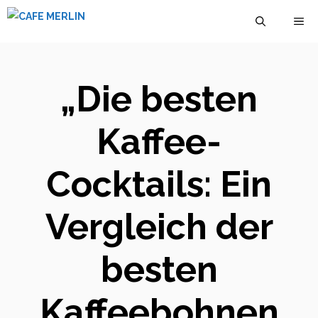
Zum
M
Inhalt
springen
„Die besten
Kaffee-
Cocktails: Ein
Vergleich der
besten
Kaffeebohnen