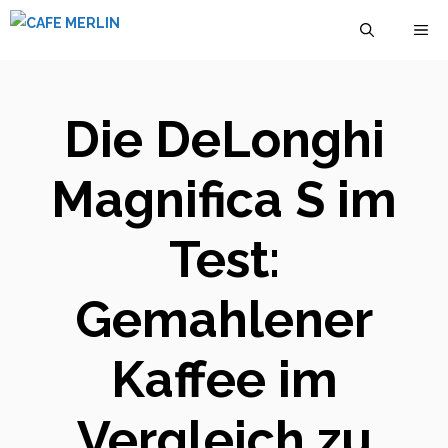
Zum
M
Inhalt
springen
Die DeLonghi
Magnifica S im
Test:
Gemahlener
Kaffee im
Vergleich zu