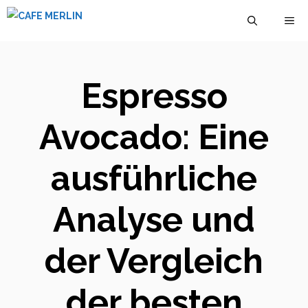
Zum
M
Inhalt
springen
Espresso
Avocado: Eine
ausführliche
Analyse und
der Vergleich
der besten