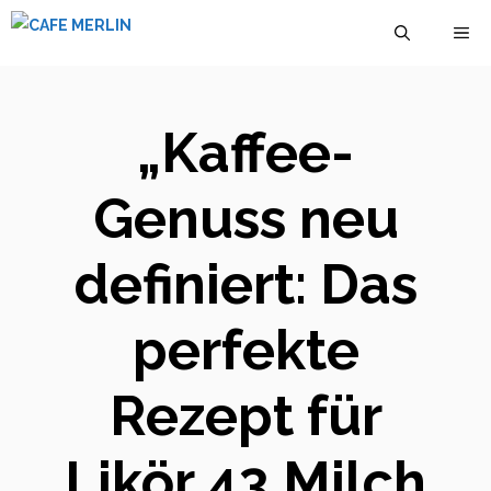
Zum
M
Inhalt
springen
„Kaffee-
Genuss neu
definiert: Das
perfekte
Rezept für
Likör 43 Milch