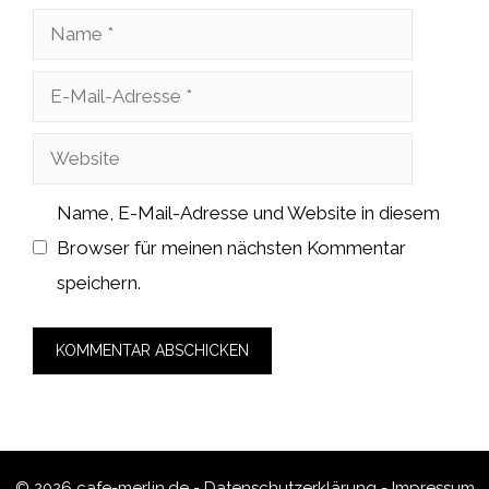
Name
E-
Mail-
Website
Adresse
Name, E-Mail-Adresse und Website in diesem
Browser für meinen nächsten Kommentar
speichern.
© 2026 cafe-merlin.de -
Datenschutzerklärung
-
Impressum