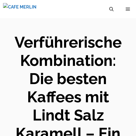
Zum
M
Inhalt
springen
Verführerische
Kombination:
Die besten
Kaffees mit
Lindt Salz
Karamell – Ein