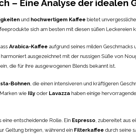
ich – Eine Analyse der ideale
gkeiten
und
hochwertigem Kaffee
bietet unvergesslich
ffeeprodukte sich am besten mit diesen süßen Leckereien k
dass
Arabica-Kaffee
aufgrund seines milden Geschmacks un
yp harmoniert ausgezeichnet mit der nussigen Süße von No
ein, die für ihre ausgewogenen Blends bekannt ist.
sta-Bohnen
, die einen intensiveren und kräftigeren Ges
 Marken wie
Illy
oder
Lavazza
haben einige hervorragende
ls eine entscheidende Rolle. Ein
Espresso
, zubereitet aus 
r Geltung bringen, während ein
Filterkaffee
durch seine s