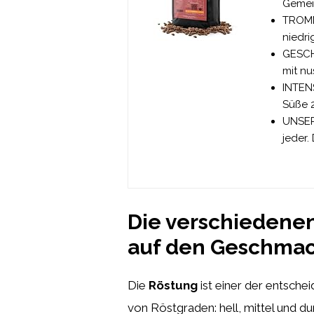
Gemein
TROMM
niedri
GESCHM
mit nu
INTENS
Süße 2
UNSERE
jeder
Die verschiedenen
auf den Geschma
Die
Röstung
ist einer der entsche
von Röstgraden: hell, mittel und d