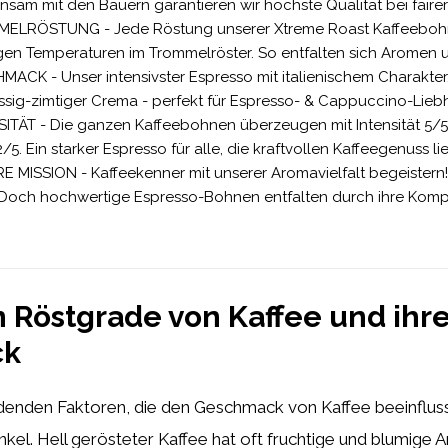
sam mit den Bauern garantieren wir höchste Qualität bei faire
ELRÖSTUNG - Jede Röstung unserer Xtreme Roast Kaffeebohne
gen Temperaturen im Trommelröster. So entfalten sich Aromen 
ACK - Unser intensivster Espresso mit italienischem Charakter.
ssig-zimtiger Crema - perfekt für Espresso- & Cappuccino-Lieb
ITÄT - Die ganzen Kaffeebohnen überzeugen mit Intensität 5/5
/5. Ein starker Espresso für alle, die kraftvollen Kaffeegenuss li
 MISSION - Kaffeekenner mit unserer Aromavielfalt begeistern! 
. Doch hochwertige Espresso-Bohnen entfalten durch ihre Komp
 Röstgrade von Kaffee und ih
ck
idenden Faktoren, die den Geschmack von Kaffee beeinfluss
unkel. Hell gerösteter Kaffee hat oft fruchtige und blumige