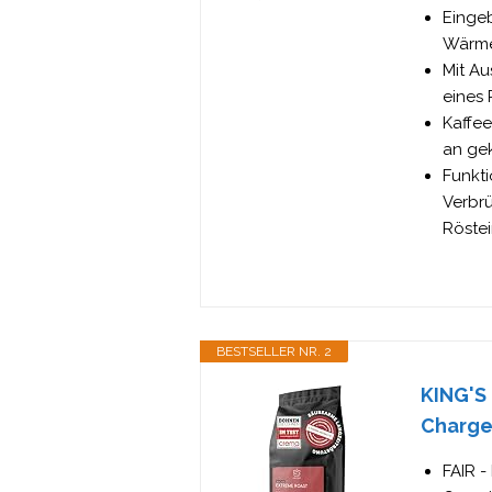
Einge
Wärme
Mit Au
eines 
Kaffe
an gek
Funkt
Verbr
Röste
BESTSELLER NR. 2
KING'S
Chargen
FAIR -