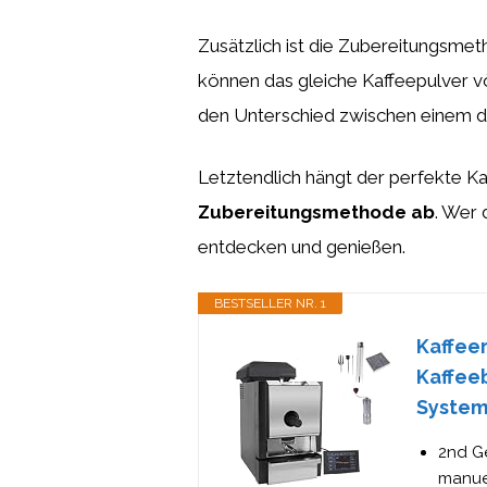
Zusätzlich ist die Zubereitungsmet
können das gleiche Kaffeepulver vö
den Unterschied zwischen einem d
Letztendlich hängt der perfekte K
Zubereitungsmethode ab
. Wer 
entdecken und genießen.
BESTSELLER NR. 1
Kaffeer
Kaffee
Syste
2nd Ge
manue