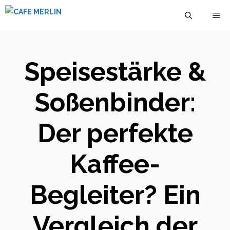
Zum
M
Inhalt
springen
Speisestärke &
Soßenbinder:
Der perfekte
Kaffee-
Begleiter? Ein
Vergleich der