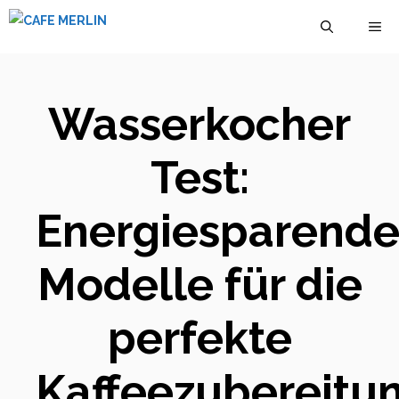
Zum
M
Inhalt
springen
Wasserkocher
Test:
Energiesparend
Modelle für die
perfekte
Kaffeezubereitu