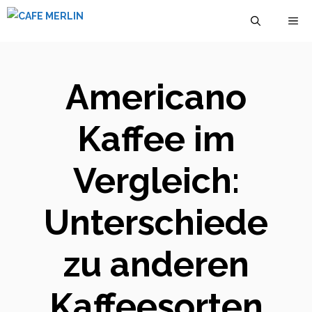
Zum
M
Inhalt
springen
Americano
Kaffee im
Vergleich:
Unterschiede
zu anderen
Kaffeesorten