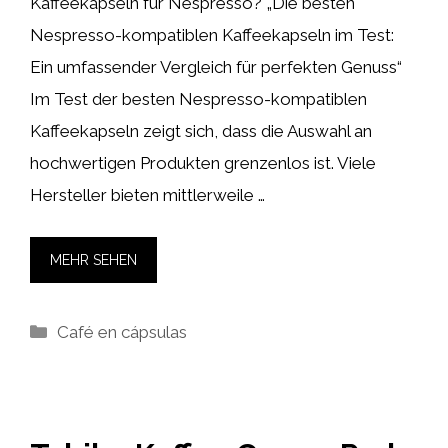
Kaffeekapseln für Nespresso? „Die besten
Nespresso-kompatiblen Kaffeekapseln im Test:
Ein umfassender Vergleich für perfekten Genuss“
Im Test der besten Nespresso-kompatiblen
Kaffeekapseln zeigt sich, dass die Auswahl an
hochwertigen Produkten grenzenlos ist. Viele
Hersteller bieten mittlerweile …
MEHR SEHEN
Kategorien
Café en cápsulas