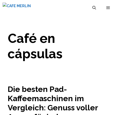
Zum
M
Inhalt
springen
Café en
cápsulas
Die besten Pad-
Kaffeemaschinen im
Vergleich: Genuss voller