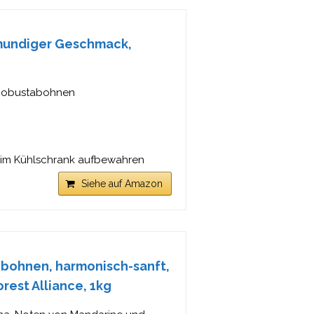
lmundiger Geschmack,
 Robustabohnen
r im Kühlschrank aufbewahren
Siehe auf Amazon
ebohnen, harmonisch-sanft,
rest Alliance, 1kg