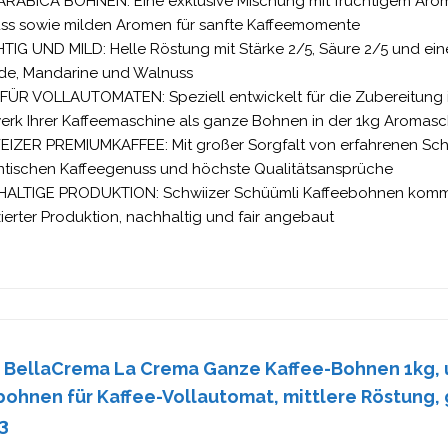
ARABICA BOHNEN: Eine exklusive Mischung mit fruchtigem Aro
ss sowie milden Aromen für sanfte Kaffeemomente
TIG UND MILD: Helle Röstung mit Stärke 2/5, Säure 2/5 und ei
ide, Mandarine und Walnuss
 FÜR VOLLAUTOMATEN: Speziell entwickelt für die Zubereitung 
erk Ihrer Kaffeemaschine als ganze Bohnen in der 1kg Aroma
IZER PREMIUMKAFFEE: Mit großer Sorgfalt von erfahrenen Schwe
ntischen Kaffeegenuss und höchste Qualitätsansprüche
ALTIGE PRODUKTION: Schwiizer Schüümli Kaffeebohnen kommen
izierter Produktion, nachhaltig und fair angebaut
a BellaCrema La Crema Ganze Kaffee-Bohnen 1kg,
ohnen für Kaffee-Vollautomat, mittlere Röstung, 
3