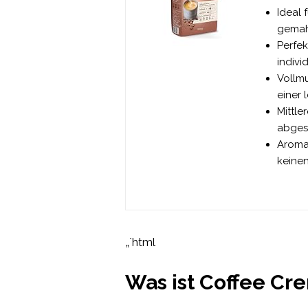
Ideal 
gemahl
Perfek
indivi
Vollm
einer 
Mittle
abges
Aromav
keine
„`html
Was ist Coffee Cr