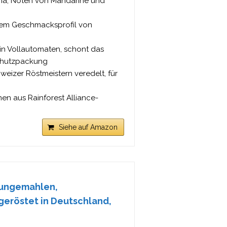
ma, Noten von Mandarine und
nem Geschmacksprofil von
in Vollautomaten, schont das
schutzpackung
izer Röstmeistern veredelt, für
 aus Rainforest Alliance-
Siehe auf Amazon
 ungemahlen,
geröstet in Deutschland,