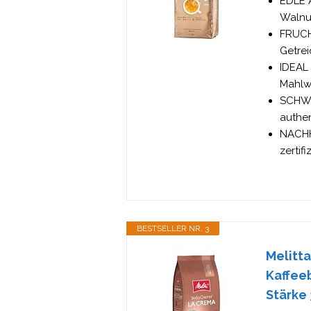
EDLE 
Walnu
FRUCH
Getre
IDEAL
Mahlw
SCHWE
authe
NACHH
zertif
BESTSELLER NR. 3
Melitt
Kaffeeb
Stärke 