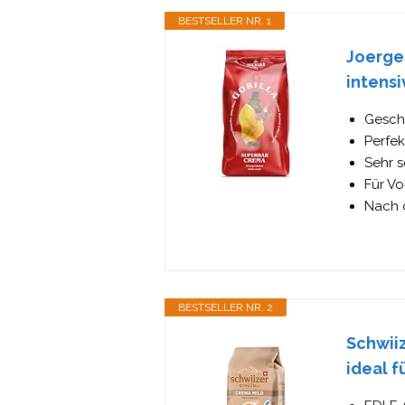
BESTSELLER NR. 1
Joerge
intensi
Gesch
Perfek
Sehr 
Für Vo
Nach d
BESTSELLER NR. 2
Schwii
ideal f