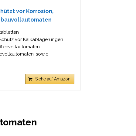
ützt vor Korrosion,
inbauvollautomaten
tabletten
Schutz vor Kalkablagerungen
affeevollautomaten
eevollautomaten, sowie
Siehe auf Amazon
utomaten