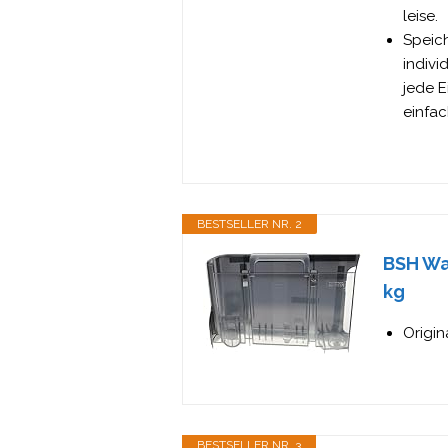
leise.
Speich
indivi
jede E
einfac
BESTSELLER NR. 2
BSH Wa
kg
Origin
BESTSELLER NR. 3