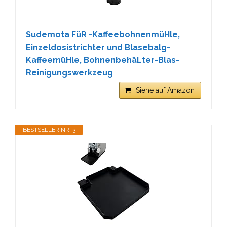
Sudemota FüR -KaffeebohnenmüHle,
Einzeldosistrichter und Blasebalg-
KaffeemüHle, BohnenbehäLter-Blas-
Reinigungswerkzeug
Siehe auf Amazon
BESTSELLER NR. 3