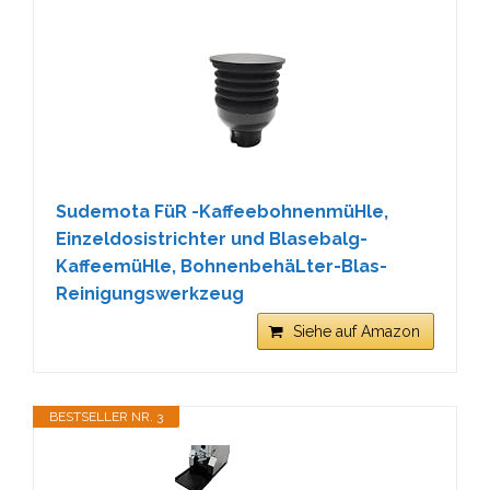
Sudemota FüR -KaffeebohnenmüHle,
Einzeldosistrichter und Blasebalg-
KaffeemüHle, BohnenbehäLter-Blas-
Reinigungswerkzeug
Siehe auf Amazon
BESTSELLER NR. 3