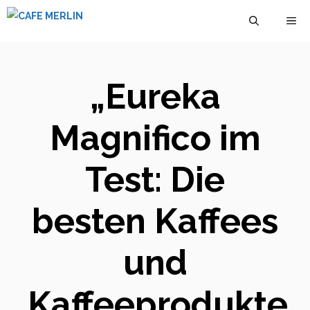
Zum
M
Inhalt
springen
„Eureka
Magnifico im
Test: Die
besten Kaffees
und
Kaffeeprodukte