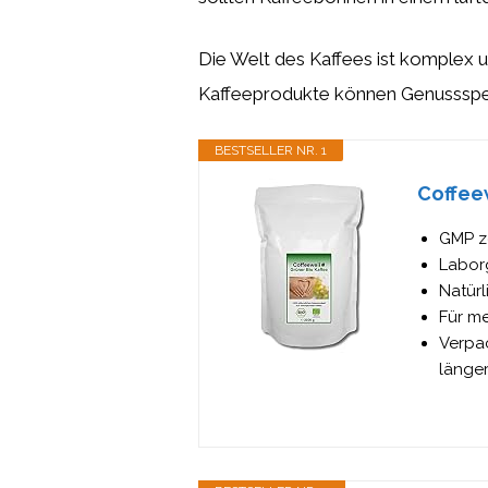
Die Welt des Kaffees ist komplex un
Kaffeeprodukte können Genussspezia
BESTSELLER NR. 1
Coffeew
GMP ze
Laborg
Natür
Für m
Verpa
länger