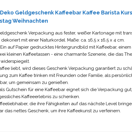
Deko Geldgeschenk Kaffeebar Kaffee Barista Kur
stag Weihnachten
Geldgeschenk Verpackung aus fester, weißer Kartonage mit tra
dekoriert mit einer Naturkordel. Maße: ca. 16,5 x 16,5 x 4 cm.
: Ein auf Papier gedrucktes Hintergrundbild mit Kaffeebar, einem 
ei kleinen Kaffeetassen - eine charmante Szenerie, die das The
widerspiegelt.
ffee liebt, wird dieses Geschenk Verpackung garantiert zu schätz
ung zum Kaffee trinken mit Freunden oder Familie, als persönli
ebar, um gemeinsam zu genießen.
ls Gutschein für eine Kaffeebar eignet sich die Verpackung g
essliches Kaffeeerlebnis zu schenken.
ffeeliebhaber, die ihre Fähigkeiten auf das nächste Level bringe
r das nettes Geschenk, um ihre Kaffeekunst zu verfeinern.