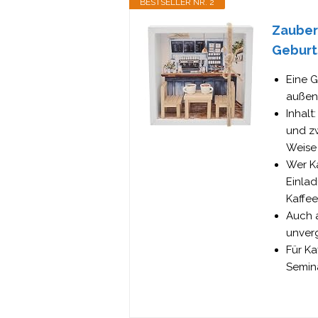
BESTSELLER NR. 2
Zauber
Geburt
Eine 
außen 
Inhalt
und zw
Weise 
Wer Ka
Einlad
Kaffe
Auch a
unverg
Für Ka
Semina