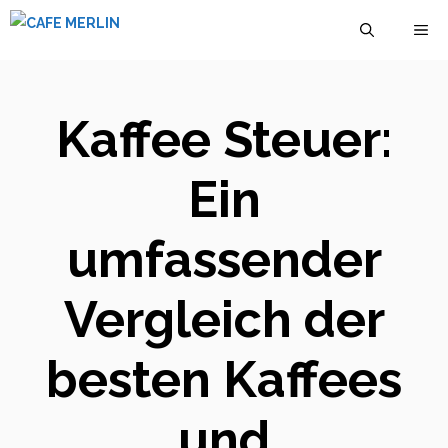
Zum
M
Inhalt
springen
Kaffee Steuer:
Ein
umfassender
Vergleich der
besten Kaffees
und