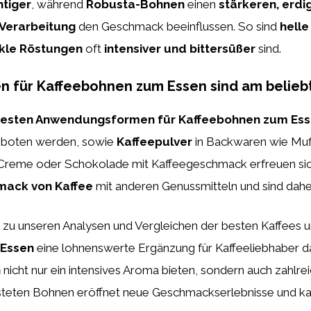
htiger
, während
Robusta-Bohnen
einen
stärkeren, erd
 Verarbeitung
den Geschmack beeinflussen. So sind
hell
kle Röstungen
oft
intensiver und bittersüßer
sind.
ür Kaffeebohnen zum Essen sind am beliebte
testen Anwendungsformen für Kaffeebohnen zum Es
geboten werden, sowie
Kaffeepulver
in Backwaren wie Muff
reme oder Schokolade mit Kaffeegeschmack erfreuen sich 
ack von Kaffee
mit anderen Genussmitteln und sind daher
g zu unseren Analysen und Vergleichen der besten Kaffees
 Essen
eine lohnenswerte Ergänzung für Kaffeeliebhaber dar
n
nicht nur ein intensives Aroma bieten, sondern auch zahlrei
östeten Bohnen eröffnet neue Geschmackserlebnisse und ka