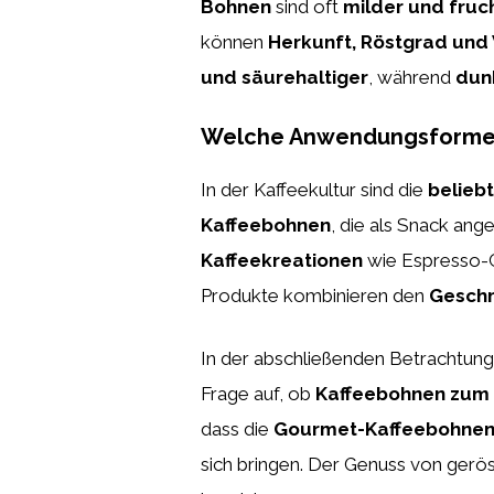
Bohnen
sind oft
milder und fruc
können
Herkunft, Röstgrad und
und säurehaltiger
, während
dun
Welche Anwendungsformen f
In der Kaffeekultur sind die
belieb
Kaffeebohnen
, die als Snack an
Kaffeekreationen
wie Espresso-C
Produkte kombinieren den
Geschm
In der abschließenden Betrachtun
Frage auf, ob
Kaffeebohnen zum
dass die
Gourmet-Kaffeebohne
sich bringen. Der Genuss von ger