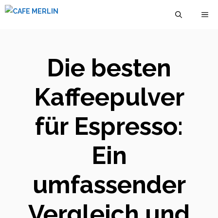
Zum
M
Inhalt
springen
Die besten
Kaffeepulver
für Espresso:
Ein
umfassender
Vergleich und