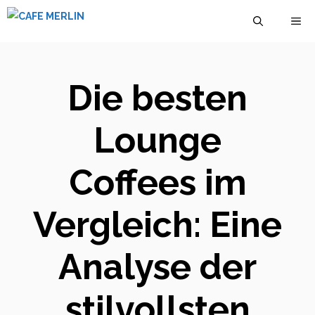
Zum
M
Inhalt
springen
Die besten
Lounge
Coffees im
Vergleich: Eine
Analyse der
stilvollsten