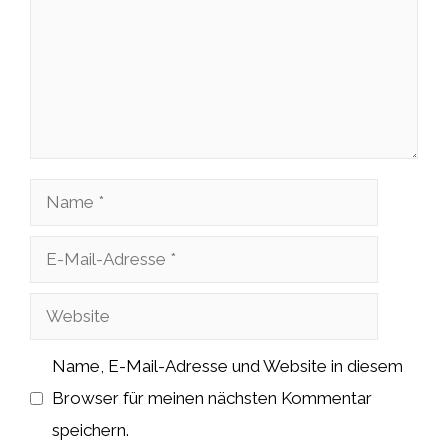
Name
E-
Mail-
Website
Adresse
Name, E-Mail-Adresse und Website in diesem
Browser für meinen nächsten Kommentar
speichern.