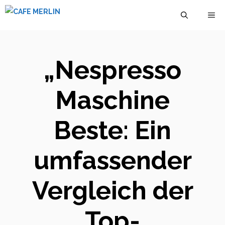
Zum
M
Inhalt
springen
„Nespresso
Maschine
Beste: Ein
umfassender
Vergleich der
Top-