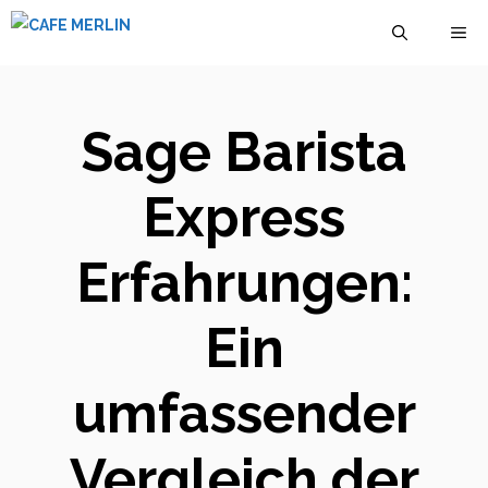
Zum
M
Inhalt
springen
Sage Barista
Express
Erfahrungen:
Ein
umfassender
Vergleich der