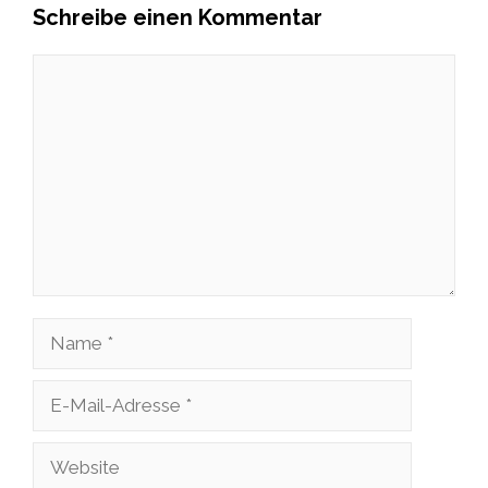
Schreibe einen Kommentar
Kommentar
Name
E-
Mail-
Website
Adresse