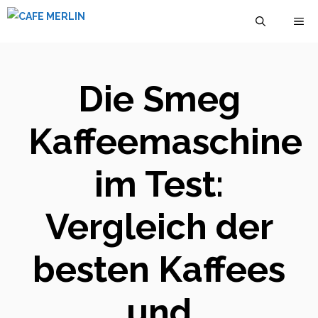
Zum
M
Inhalt
springen
Die Smeg
Kaffeemaschine
im Test:
Vergleich der
besten Kaffees
und