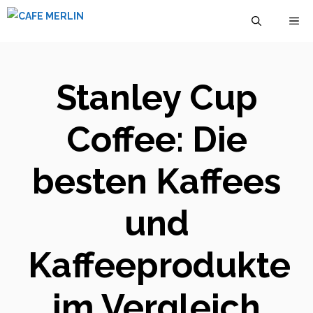
Zum
M
Inhalt
springen
Stanley Cup
Coffee: Die
besten Kaffees
und
Kaffeeprodukte
im Vergleich