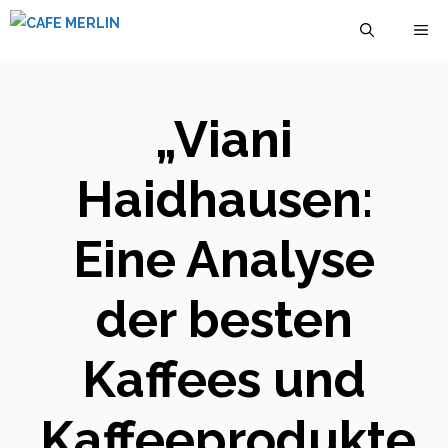
Zum
M
Inhalt
springen
„Viani
Haidhausen:
Eine Analyse
der besten
Kaffees und
Kaffeeprodukte