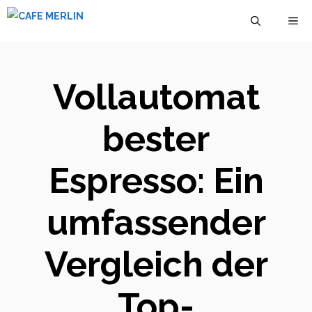
Zum
M
Inhalt
springen
Vollautomat
bester
Espresso: Ein
umfassender
Vergleich der
Top-