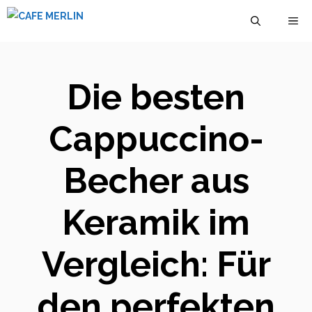
Zum
M
Inhalt
springen
Die besten
Cappuccino-
Becher aus
Keramik im
Vergleich: Für
den perfekten