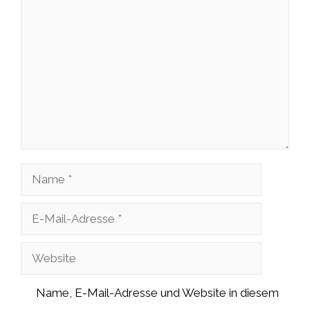
Kommentar
Name
E-
Mail-
Website
Adresse
Name, E-Mail-Adresse und Website in diesem