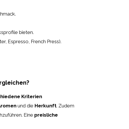
chmack.
profile bieten.
lter, Espresso, French Press).
ergleichen?
hiedene Kriterien
Aromen
und die
Herkunft
. Zudem
hzuführen. Eine
preisliche