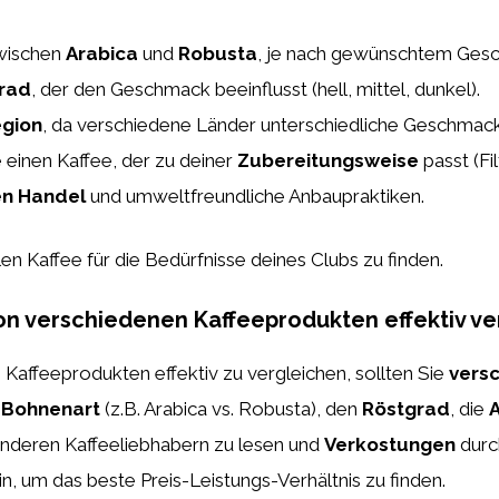
wischen
Arabica
und
Robusta
, je nach gewünschtem Ges
rad
, der den Geschmack beeinflusst (hell, mittel, dunkel).
gion
, da verschiedene Länder unterschiedliche Geschmacks
einen Kaffee, der zu deiner
Zubereitungsweise
passt (Fi
en Handel
und umweltfreundliche Anbaupraktiken.
len Kaffee für die Bedürfnisse deines Clubs zu finden.
von verschiedenen Kaffeeprodukten effektiv v
Kaffeeprodukten effektiv zu vergleichen, sollten Sie
versc
e
Bohnenart
(z.B. Arabica vs. Robusta), den
Röstgrad
, die
nderen Kaffeeliebhabern zu lesen und
Verkostungen
durc
in, um das beste Preis-Leistungs-Verhältnis zu finden.