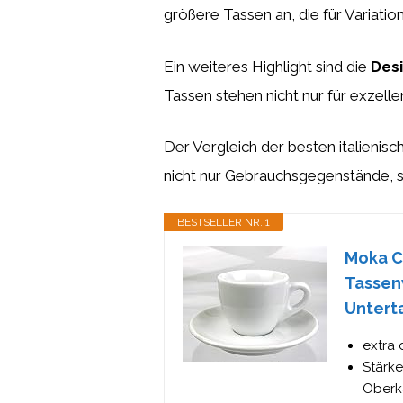
größere Tassen an, die für Variati
Ein weiteres Highlight sind die
Des
Tassen stehen nicht nur für exzelle
Der Vergleich der besten italienis
nicht nur Gebrauchsgegenstände, so
BESTSELLER NR. 1
Moka C
Tassenw
Unterta
extra 
Stärke
Oberka