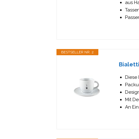
aus Ha
Tassen
Passe
BESTSELLER NR. 2
Bialett
Diese
Packun
Desig
Mit D
An Ei