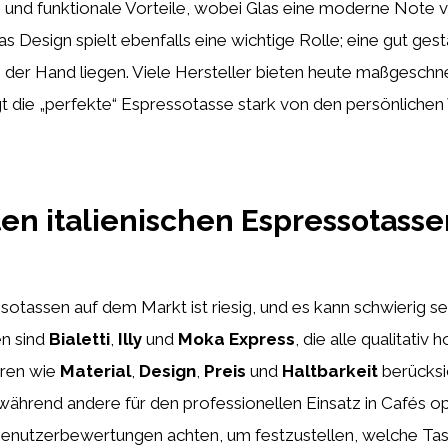
e und funktionale Vorteile, wobei Glas eine moderne Note ve
 Design spielt ebenfalls eine wichtige Rolle; eine gut gest
der Hand liegen. Viele Hersteller bieten heute maßgeschne
gt die „perfekte“ Espressotasse stark von den persönlichen
ten italienischen Espressotass
sotassen auf dem Markt ist riesig, und es kann schwierig sei
n sind
Bialetti
,
Illy
und
Moka Express
, die alle qualitati
oren wie
Material
,
Design
,
Preis
und
Haltbarkeit
berücksic
hrend andere für den professionellen Einsatz in Cafés opti
e Benutzerbewertungen achten, um festzustellen, welche T