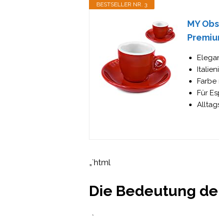
BESTSELLER NR. 3
MY Obse
Premiu
Elegan
Italie
Farbe 
Für Es
Alltag
„`html
Die Bedeutung der 
„`