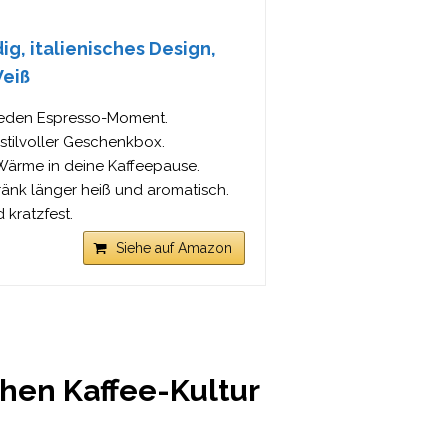
g, italienisches Design,
Weiß
 jeden Espresso-Moment.
 stilvoller Geschenkbox.
 Wärme in deine Kaffeepause.
ränk länger heiß und aromatisch.
 kratzfest.
Siehe auf Amazon
chen Kaffee-Kultur