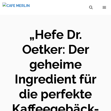
Zum
M
Inhalt
springen
„Hefe Dr.
Oetker: Der
geheime
Ingredient für
die perfekte
Kaffeegebäck-