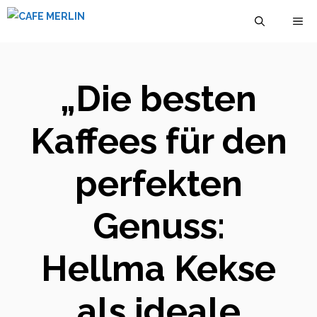
Zum
M
Inhalt
springen
„Die besten
Kaffees für den
perfekten
Genuss:
Hellma Kekse
als ideale