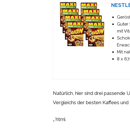
NESTLÉ
Gerös
Guter 
mit Vi
Schok
Erwac
Mit na
8 x 6
Natürlich, hier sind drei passende 
Vergleichs der besten Kaffees und
„`html