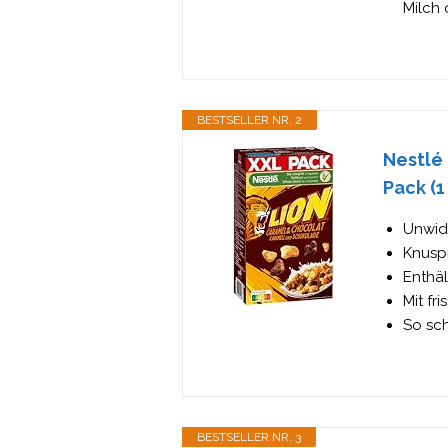
Milch
BESTSELLER NR. 2
Nestlé 
Pack (1
Unwid
Knusp
Enthäl
Mit fr
So sc
BESTSELLER NR. 3