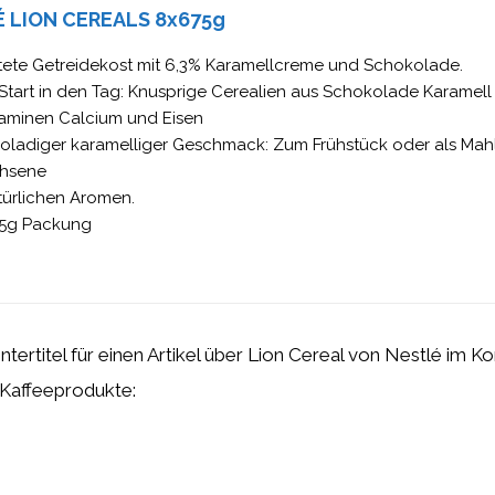
 LION CEREALS 8x675g
tete Getreidekost mit 6,3% Karamellcreme und Schokolade.
Start in den Tag: Knusprige Cerealien aus Schokolade Karamell
taminen Calcium und Eisen
oladiger karamelliger Geschmack: Zum Frühstück oder als Mahl
hsene
türlichen Aromen.
75g Packung
Untertitel für einen Artikel über Lion Cereal von Nestlé im 
 Kaffeeprodukte: