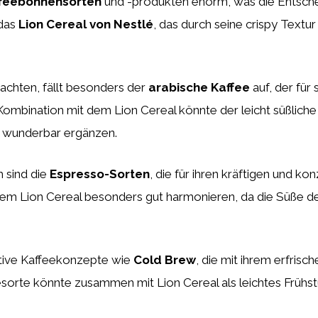
feebohnensorten
und -produkten enorm, was die Entsche
 das
Lion Cereal von Nestlé
, das durch seine crispy Text
achten, fällt besonders der
arabische Kaffee
auf, der für
n Kombination mit dem Lion Cereal könnte der leicht süßli
 wunderbar ergänzen.
h sind die
Espresso-Sorten
, die für ihren kräftigen und 
em Lion Cereal besonders gut harmonieren, da die Süße des
ative Kaffeekonzepte wie
Cold Brew
, die mit ihrem erfris
eesorte könnte zusammen mit Lion Cereal als leichtes Frühst