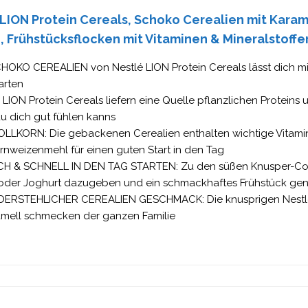
LION Protein Cereals, Schoko Cerealien mit Karam
, Frühstücksflocken mit Vitaminen & Mineralstoffen
HOKO CEREALIEN von Nestlé LION Protein Cereals lässt dich mi
arten
 LION Protein Cereals liefern eine Quelle pflanzlichen Proteins u
u dich gut fühlen kanns
OLLKORN: Die gebackenen Cerealien enthalten wichtige Vitamin
rnweizenmehl für einen guten Start in den Tag
CH & SCHNELL IN DEN TAG STARTEN: Zu den süßen Knusper-Corn
 oder Joghurt dazugeben und ein schmackhaftes Frühstück ge
ERSTEHLICHER CEREALIEN GESCHMACK: Die knusprigen Nestlé 
amell schmecken der ganzen Familie