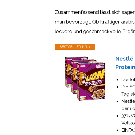
Zusammenfassend lässt sich sagen
man bevorzugt. Ob kräftiger arabis
leckere und geschmackvolle Ergänz
BESTSELLER NR. 1
Nestlé 
Protein
Die fo
DIE SC
Tag st
Nestlé
dem d
37% V
Vollko
EINFA