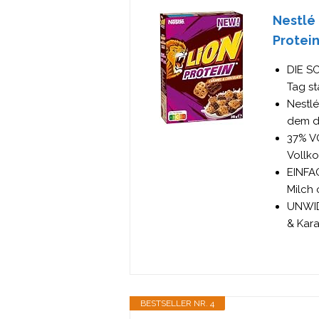
Nestlé 
Protein
DIE SC
Tag st
Nestlé
dem d
37% V
Vollko
EINFA
Milch
UNWID
& Kar
BESTSELLER NR. 4