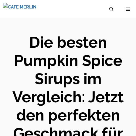
Zum
M
Inhalt
springen
Die besten
Pumpkin Spice
Sirups im
Vergleich: Jetzt
den perfekten
Geschmack für