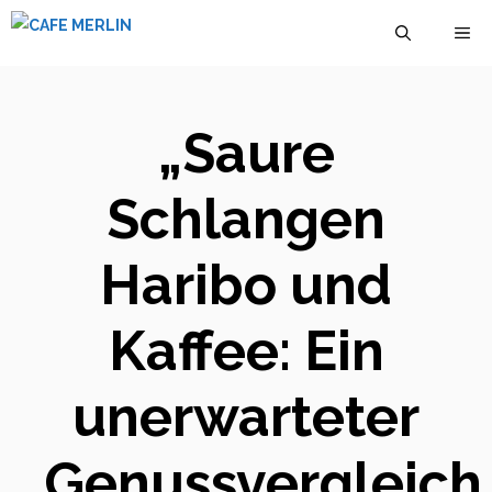
Zum
M
Inhalt
springen
„Saure
Schlangen
Haribo und
Kaffee: Ein
unerwarteter
Genussvergleich