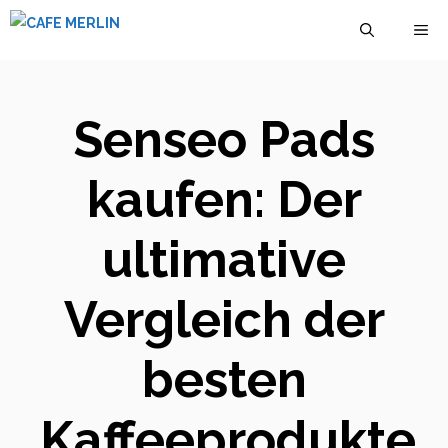
Zum
M
Inhalt
springen
Senseo Pads
kaufen: Der
ultimative
Vergleich der
besten
Kaffeeprodukte