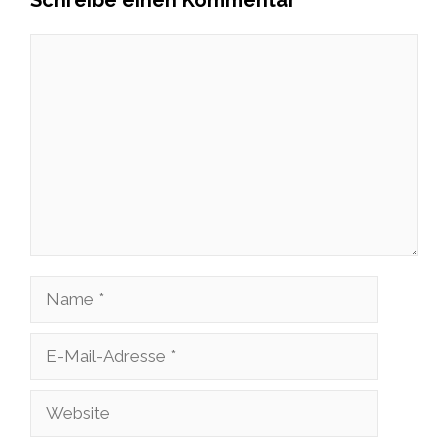
Schreibe einen Kommentar
Kommentar
Name
E-
Mail-
Website
Adresse