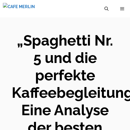
Zum
M
Inhalt
springen
„Spaghetti Nr.
5 und die
perfekte
Kaffeebegleitung
Eine Analyse
der besten