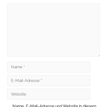
Kommentar
Name
E-
Mail-
Website
Adresse
Name, E-Mail-Adresse und Website in diesem