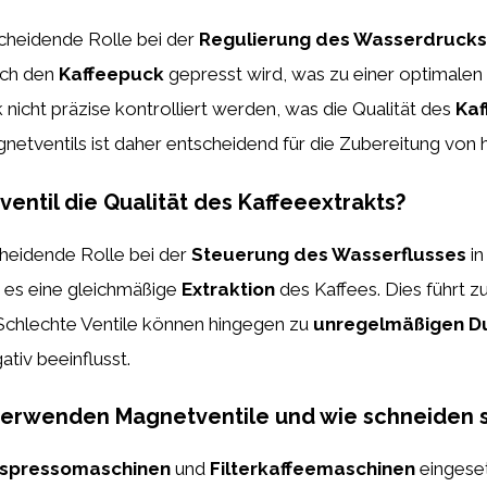
scheidende Rolle bei der
Regulierung des Wasserdrucks
urch den
Kaffeepuck
gepresst wird, was zu einer optimalen
nicht präzise kontrolliert werden, was die Qualität des
Kaf
gnetventils ist daher entscheidend für die Zubereitung von
entil die Qualität des Kaffeeextrakts?
cheidende Rolle bei der
Steuerung des Wasserflusses
in
 es eine gleichmäßige
Extraktion
des Kaffees. Dies führt 
 Schlechte Ventile können hingegen zu
unregelmäßigen D
tiv beeinflusst.
rwenden Magnetventile und wie schneiden si
spressomaschinen
und
Filterkaffeemaschinen
eingeset