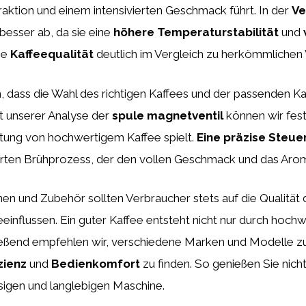
raktion und einem intensivierten Geschmack führt. In der
Ve
besser ab, da sie eine
höhere Temperaturstabilität
und
ie
Kaffeequalität
deutlich im Vergleich zu herkömmlichen 
 dass die Wahl des richtigen Kaffees und der passenden K
t unserer Analyse der
spule magnetventil
können wir fest
itung von hochwertigem Kaffee spielt.
Eine präzise Steu
rten Brühprozess, der den vollen Geschmack und das Aroma
en und Zubehör sollten Verbraucher stets auf die Qualität
eeinflussen. Ein guter Kaffee entsteht nicht nur durch hoc
ließend empfehlen wir, verschiedene Marken und Modelle zu
izienz
und
Bedienkomfort
zu finden. So genießen Sie nich
ssigen und langlebigen Maschine.