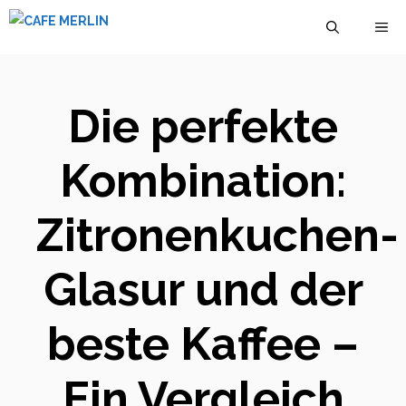
Zum
M
Inhalt
springen
Die perfekte
Kombination:
Zitronenkuchen-
Glasur und der
beste Kaffee –
Ein Vergleich